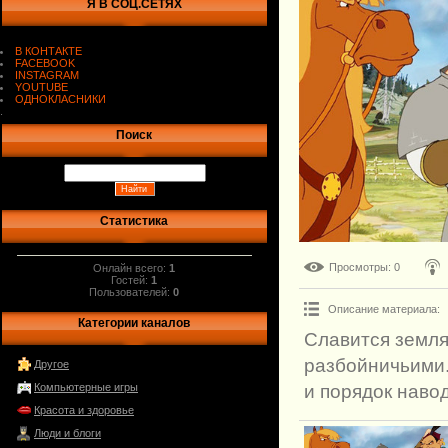
Я В СОЦ.СЕТЯХ
В КОНТАКТЕ
FACEBOOK
INSTAGRAM
YOUTUBE
ОДНОКЛАСНИКИ
.
Поиск
Статистика
Просмотры
: 0
Онлайн всего:
1
Гостей:
1
Пользователей:
0
Описание материала
:
Категории каналов
Славится земля
разбойничьими. 
Другое
и порядок навод
Компьютерные игры
Красота и здоровье
Люди и блоги