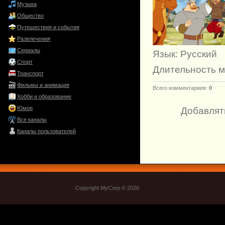
Музыка
Общество
Путешествия и события
Развлечения
Сериалы
Язык
: Русский
Спорт
Длительность 
Транспорт
Фильмы и анимация
Всего комментариев
:
0
Хобби и образование
Юмор
Добавлят
Все каналы
Каналы пользователей
Copyright MyCorp © 2026