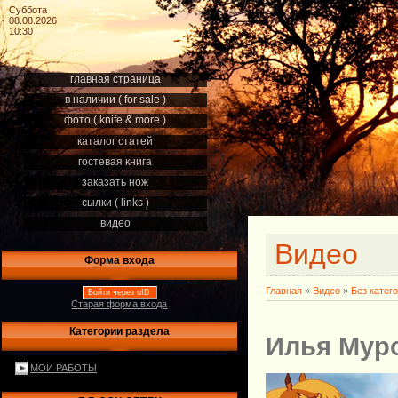
Суббота
08.08.2026
10:30
главная страница
в наличии ( for sale )
фото ( knife & more )
каталог статей
гостевая книга
заказать нож
сылки ( links )
видео
Видео
Форма входа
Главная
»
Видео
»
Без катег
Войти через uID
Старая форма входа
Категории раздела
Илья Мур
МОИ РАБОТЫ