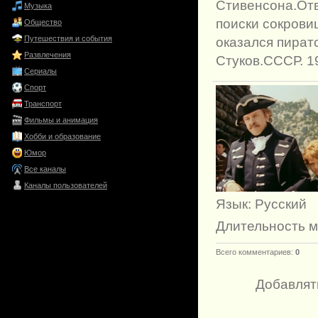
Стивенсона.Отв
Музыка
поиски сокрови
Общество
Путешествия и события
оказался пират
Развлечения
Стуков.СССР. 19
Сериалы
Спорт
Транспорт
Фильмы и анимация
Хобби и образование
Юмор
Все каналы
Каналы пользователей
Язык
: Русский
Длительность 
Всего комментариев
:
0
Добавлят