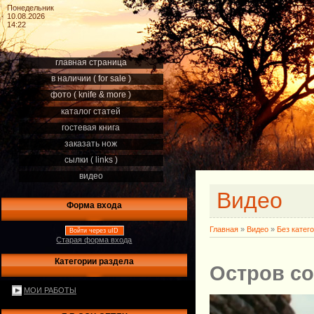
Понедельник
10.08.2026
14:22
главная страница
в наличии ( for sale )
фото ( knife & more )
каталог статей
гостевая книга
заказать нож
сылки ( links )
видео
Видео
Форма входа
Главная
»
Видео
»
Без катег
Войти через uID
Старая форма входа
Категории раздела
Остров со
МОИ РАБОТЫ