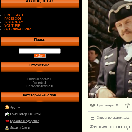
Я В СОЦ.СЕТЯХ
В КОНТАКТЕ
FACEBOOK
INSTAGRAM
YOUTUBE
ОДНОКЛАСНИКИ
.
Поиск
Статистика
Онлайн всего:
1
Гостей:
1
Пользователей:
0
Категории каналов
Просмотры
: 0
Другое
Компьютерные игры
Описание материала
:
Красота и здоровье
Фильм по по о
Люди и блоги