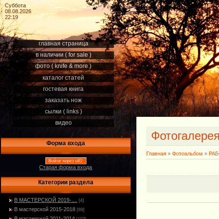
Суббота
08.08.2026
22:19
главная страница
в наличии ( for sale )
фото ( knife & more )
каталог статей
гостевая книга
заказать нож
сылки ( links )
видео
Фотогалере
Форма входа
Главная
»
Фотоальбом
»
РА
Войти через uID
Старая форма входа
Категории раздела
В МАСТЕРСКОЙ 2019-....
[4]
В мастерской 2015-2018
[89]
В мастерской 2011-2014