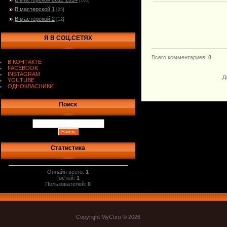
[103]
В мастерской 1
[25]
В мастерской 2
[12]
Я В СОЦ.СЕТЯХ
Всего комментариев
:
0
В КОНТАКТЕ
FACEBOOK
INSTAGRAM
Д
YOUTUBE
ОДНОКЛАСНИКИ
.
Поиск
Статистика
Онлайн всего:
1
Гостей:
1
Пользователей:
0
Copyright MyCorp © 2026