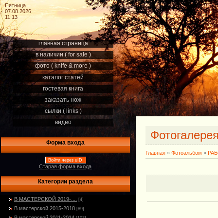
Пятница
07.08.2026
11:13
главная страница
в наличии ( for sale )
фото ( knife & more )
каталог статей
гостевая книга
заказать нож
сылки ( links )
видео
Фотогалере
Форма входа
Главная
»
Фотоальбом
»
РА
Войти через uID
Старая форма входа
Категории раздела
В МАСТЕРСКОЙ 2019-....
[4]
В мастерской 2015-2018
[89]
В мастерской 2011-2014