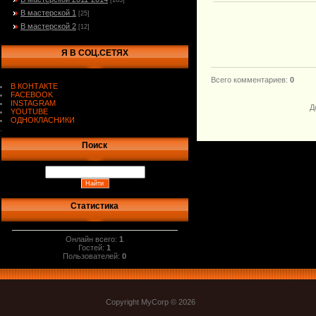
[103]
В мастерской 1
[25]
В мастерской 2
[12]
Я В СОЦ.СЕТЯХ
Всего комментариев
:
0
В КОНТАКТЕ
FACEBOOK
INSTAGRAM
Д
YOUTUBE
ОДНОКЛАСНИКИ
.
Поиск
Статистика
Онлайн всего:
1
Гостей:
1
Пользователей:
0
Copyright MyCorp © 2026