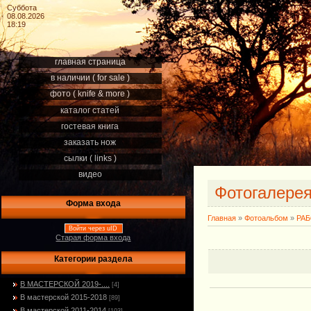
Суббота
08.08.2026
18:19
главная страница
в наличии ( for sale )
фото ( knife & more )
каталог статей
гостевая книга
заказать нож
сылки ( links )
видео
Фотогалере
Форма входа
Главная
»
Фотоальбом
»
РА
Войти через uID
Старая форма входа
Категории раздела
В МАСТЕРСКОЙ 2019-....
[4]
В мастерской 2015-2018
[89]
В мастерской 2011-2014