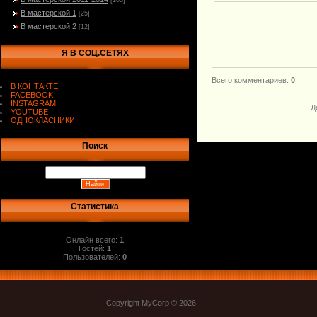
[103]
В мастерской 1
[25]
В мастерской 2
[12]
Я В СОЦ.СЕТЯХ
Всего комментариев
:
0
В КОНТАКТЕ
FACEBOOK
INSTAGRAM
Д
YOUTUBE
ОДНОКЛАСНИКИ
.
Поиск
Статистика
Онлайн всего:
1
Гостей:
1
Пользователей:
0
Copyright MyCorp © 2026