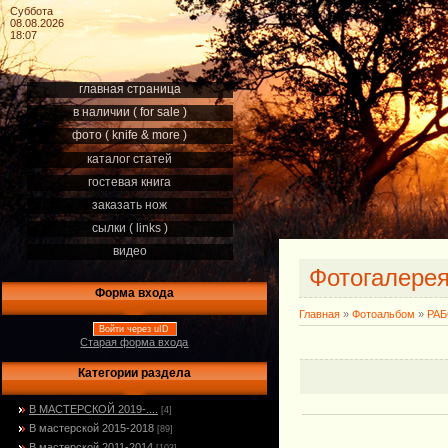
Суббота
08.08.2026
18:07
главная страница
в наличии ( for sale )
фото ( knife & more )
каталог статей
гостевая книга
заказать нож
сылки ( links )
видео
Фотогалере
Форма входа
Главная
»
Фотоальбом
»
РА
Войти через uID
Старая форма входа
Категории раздела
В МАСТЕРСКОЙ 2019-....
[4]
В мастерской 2015-2018
[89]
В мастерской 2011-2014