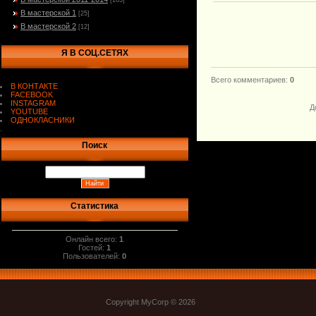
[103]
В мастерской 1
[25]
В мастерской 2
[12]
Я В СОЦ.СЕТЯХ
Всего комментариев
:
0
В КОНТАКТЕ
FACEBOOK
INSTAGRAM
Д
YOUTUBE
ОДНОКЛАСНИКИ
.
Поиск
Статистика
Онлайн всего:
1
Гостей:
1
Пользователей:
0
Copyright MyCorp © 2026