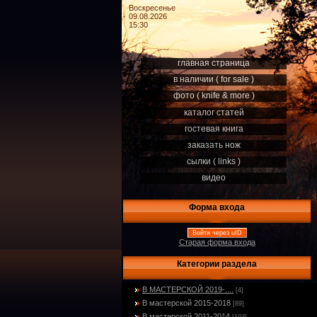
Воскресенье
09.08.2026
15:30
главная страница
в наличии ( for sale )
фото ( knife & more )
каталог статей
гостевая книга
заказать нож
сылки ( links )
видео
Форма входа
Войти через uID
Старая форма входа
Категории раздела
В МАСТЕРСКОЙ 2019-....
[4]
В мастерской 2015-2018
[89]
В мастерской 2011-2014