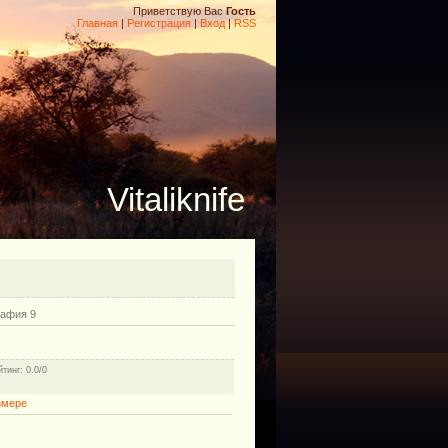
Приветствую Вас
Гость
Главная
|
Регистрация
|
Вход
|
RSS
Vitaliknife
рафия 9
йтинг
: 0.0/0
змере