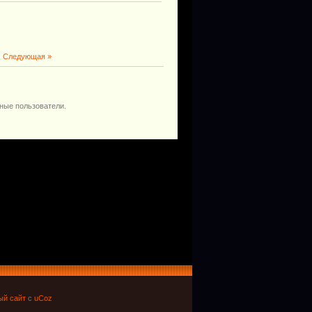
|
Следующая »
ные пользователи.
ый сайт
с
uCoz