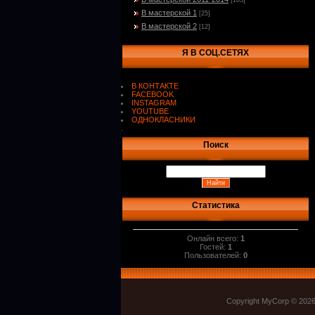
[103]
В мастерской 1
[25]
В мастерской 2
[12]
Я В СОЦ.СЕТЯХ
В КОНТАКТЕ
FACEBOOK
INSTAGRAM
YOUTUBE
ОДНОКЛАСНИКИ
.
Поиск
Статистика
Онлайн всего:
1
Гостей:
1
Пользователей:
0
Copyright MyCorp © 202