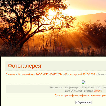
Фотогалерея
Главная
»
Фотоальбом
»
РАБОЧИЕ МОМЕНТЫ
»
В мастерской 2015-2018
» Фотог
Просмотров
: 1860 |
Размеры
: 1600x830px/213.7Kb |
Ре
Дата
: 26.01.2015 |
Добавил
:
Виталий
Просмотреть фотографию в реальном ра