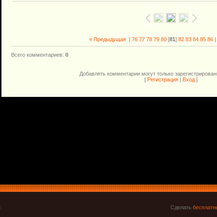
« Предыдущая
|
76
77
78
79
80
[
81
]
82
83
84
85
86
Всего комментариев
:
0
Добавлять комментарии могут только зарегистрирован
[
Регистрация
|
Вход
]
6
Сделать
бесплатн