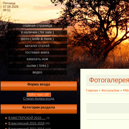
Пятница
07.08.2026
08:51
главная страница
в наличии ( for sale )
фото ( knife & more )
каталог статей
гостевая книга
заказать нож
сылки ( links )
видео
Фотогалере
Форма входа
Главная
»
Фотоальбом
»
РА
Войти через uID
Старая форма входа
Категории раздела
В МАСТЕРСКОЙ 2019-....
[4]
В мастерской 2015-2018
[89]
В мастерской 2011-2014