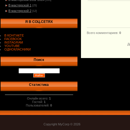
[103]
В мастерской 1
[25]
В мастерской 2
[12]
Я В СОЦ.СЕТЯХ
Всего комментариев
:
0
В КОНТАКТЕ
FACEBOOK
INSTAGRAM
Д
YOUTUBE
ОДНОКЛАСНИКИ
.
Поиск
Статистика
Онлайн всего:
1
Гостей:
1
Пользователей:
0
Copyright MyCorp © 2026