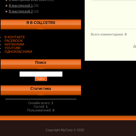
[103]
В мастерской 1
[25]
В мастерской 2
[12]
Я В СОЦ.СЕТЯХ
Всего комментариев
:
0
В КОНТАКТЕ
FACEBOOK
INSTAGRAM
Д
YOUTUBE
ОДНОКЛАСНИКИ
.
Поиск
Статистика
Онлайн всего:
1
Гостей:
1
Пользователей:
0
Copyright MyCorp © 2026