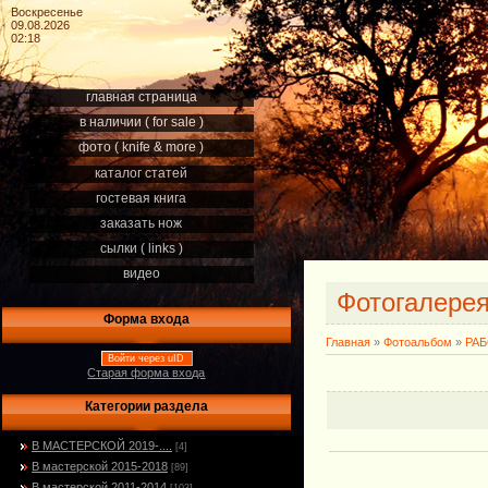
Воскресенье
09.08.2026
02:18
главная страница
в наличии ( for sale )
фото ( knife & more )
каталог статей
гостевая книга
заказать нож
сылки ( links )
видео
Фотогалере
Форма входа
Главная
»
Фотоальбом
»
РА
Войти через uID
Старая форма входа
Категории раздела
В МАСТЕРСКОЙ 2019-....
[4]
В мастерской 2015-2018
[89]
В мастерской 2011-2014