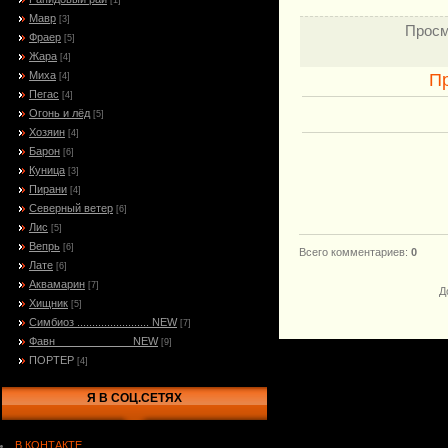
[1]
Мавр
[3]
Просм
Фраер
[5]
Жара
[4]
Миха
П
[4]
Пегас
[4]
Огонь и лёд
[5]
Хозяин
[4]
Барон
[6]
Куница
[3]
Пирани
[4]
Северный ветер
[6]
Лис
[5]
Вепрь
[6]
Всего комментариев
:
0
Лате
[6]
Аквамарин
[7]
Д
Хищник
[5]
Симбиоз ........................ NEW
[7]
Фавн_____________NEW
[9]
ПОРТЕР
[4]
Я В СОЦ.СЕТЯХ
В КОНТАКТЕ