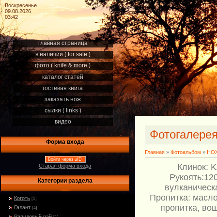
Воскресенье
09.08.2026
03:42
главная страница
в наличии ( for sale )
фото ( knife & more )
каталог статей
гостевая книга
заказать нож
сылки ( links )
видео
Фотогалере
Форма входа
Главная
»
Фотоальбом
»
НОЖ
Войти через uID
Клинок: 
Старая форма входа
Рукоять:12
Категории раздела
вулканическ
Пропитка: масло
Коготь
[5]
пропитка, во
Галант
[4]
Рапидовый рай