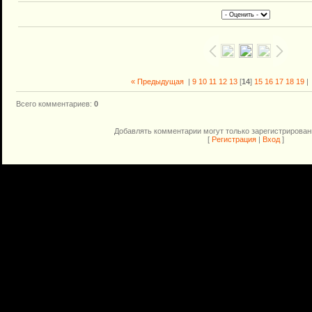
« Предыдущая
|
9
10
11
12
13
[
14
]
15
16
17
18
19
Всего комментариев
:
0
Добавлять комментарии могут только зарегистрирован
[
Регистрация
|
Вход
]