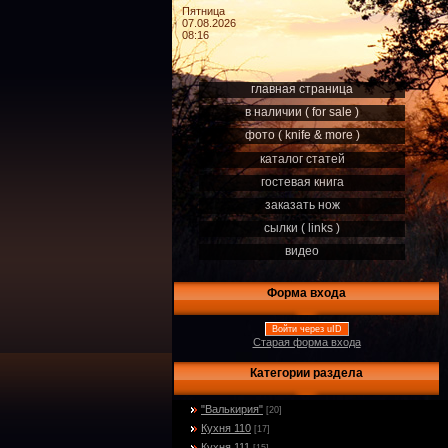
Пятница
07.08.2026
08:16
главная страница
в наличии ( for sale )
фото ( knife & more )
каталог статей
гостевая книга
заказать нож
сылки ( links )
видео
Форма входа
Войти через uID
Старая форма входа
Категории раздела
"Валькирия"
[20]
Кухня 110
[17]
Кухня 111