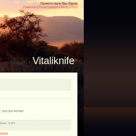
Приветствую Вас
Гость
Главная
|
Регистрация
|
Вход
|
RSS
Vitaliknife
а, внутри велюр
йтинг
: 0.0/0
змере