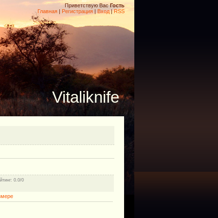
Приветствую Вас
Гость
Главная
|
Регистрация
|
Вход
|
RSS
Vitaliknife
йтинг
: 0.0/0
змере