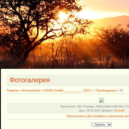
Фотогалерея
Главная
»
Фотоальбом
»
НОЖИ (knife)___________ 2023 г.
»
Пробуждение
» 33
Просмотров
: 166 |
Размеры
: 2000x1139px/2069.8Kb |
Ре
Дата
: 25.02.2024 |
Добавил
:
Виталий
Просмотреть фотографию в реальном ра