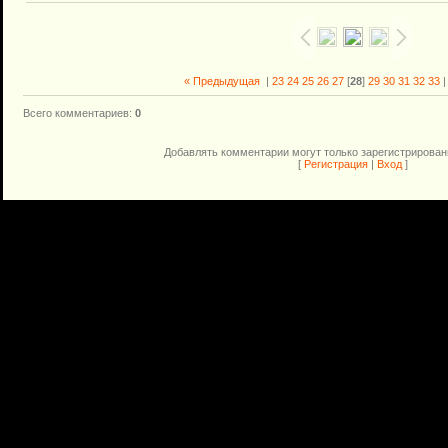
« Предыдущая
|
23
24
25
26
27
[
28
]
29
30
31
32
33
Всего комментариев
:
0
Добавлять комментарии могут только зарегистрирован
[
Регистрация
|
Вход
]