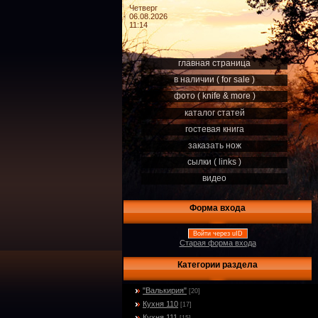
Четверг
06.08.2026
11:14
главная страница
в наличии ( for sale )
фото ( knife & more )
каталог статей
гостевая книга
заказать нож
сылки ( links )
видео
Форма входа
Войти через uID
Старая форма входа
Категории раздела
"Валькирия"
[20]
Кухня 110
[17]
Кухня 111