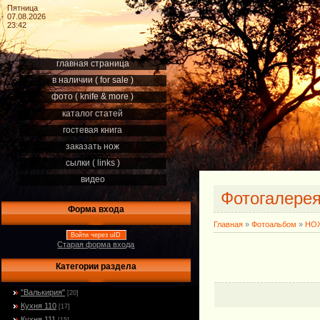
Пятница
07.08.2026
23:42
главная страница
в наличии ( for sale )
фото ( knife & more )
каталог статей
гостевая книга
заказать нож
сылки ( links )
видео
Фотогалере
Форма входа
Главная
»
Фотоальбом
»
НОЖ
Войти через uID
Старая форма входа
Категории раздела
"Валькирия"
[20]
Кухня 110
[17]
Кухня 111