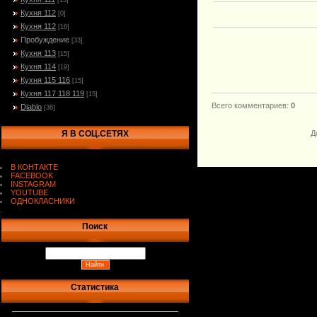
[15]
Кухня 112
[0]
Кухня 112
[16]
Пробуждение
[33]
Кухня 113
[15]
Кухня 114
[19]
Кухня 115 116
[15]
Кухня 117 118 119
[15]
Всего комментариев
:
0
Diablo
[36]
Я В СОЦ.СЕТЯХ
Д
В КОНТАКТЕ
FACEBOOK
INSTAGRAM
YOUTUBE
ОДНОКЛАСНИКИ
.
Поиск
Статистика