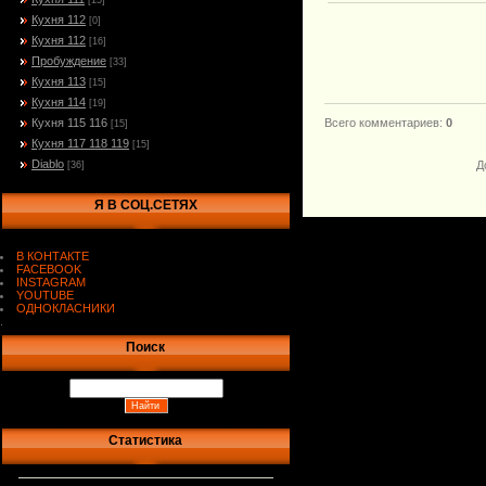
[15]
Кухня 112
[0]
Кухня 112
[16]
Пробуждение
[33]
Кухня 113
[15]
Кухня 114
[19]
Кухня 115 116
Всего комментариев
:
0
[15]
Кухня 117 118 119
[15]
Diablo
Д
[36]
Я В СОЦ.СЕТЯХ
В КОНТАКТЕ
FACEBOOK
INSTAGRAM
YOUTUBE
ОДНОКЛАСНИКИ
.
Поиск
Статистика