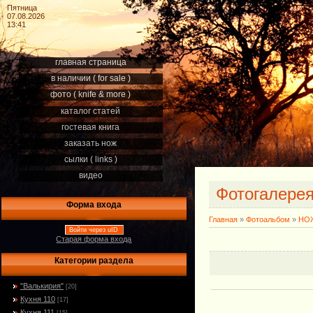
Пятница
07.08.2026
13:41
главная страница
в наличии ( for sale )
фото ( knife & more )
каталог статей
гостевая книга
заказать нож
сылки ( links )
видео
Фотогалере
Форма входа
Главная
»
Фотоальбом
»
НОЖ
Войти через uID
Старая форма входа
Категории раздела
"Валькирия"
[20]
Кухня 110
[17]
Кухня 111