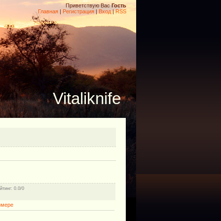
Приветствую Вас
Гость
Главная
|
Регистрация
|
Вход
|
RSS
Vitaliknife
йтинг
: 0.0/0
змере