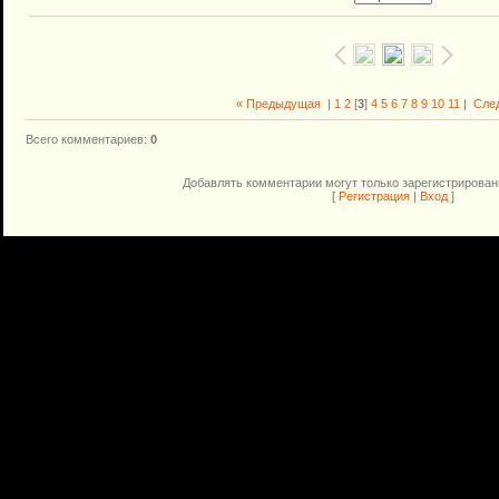
« Предыдущая
|
1
2
[
3
]
4
5
6
7
8
9
10
11
|
Сле
Всего комментариев
:
0
Добавлять комментарии могут только зарегистрирован
[
Регистрация
|
Вход
]