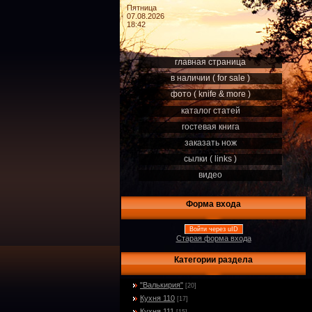
Пятница
07.08.2026
18:42
главная страница
в наличии ( for sale )
фото ( knife & more )
каталог статей
гостевая книга
заказать нож
сылки ( links )
видео
Форма входа
Войти через uID
Старая форма входа
Категории раздела
"Валькирия"
[20]
Кухня 110
[17]
Кухня 111