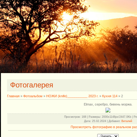
Фотогалерея
Главная
»
Фотоальбом
»
НОЖИ (knife)___________ 2023 г.
»
Кухня 114
» 2
Elmax, серебро, бивень моржа.
Просмотров
: 168 |
Размеры
: 2000x1148px/2447.0Kb |
Ре
Дата
: 25.02.2024 |
Добавил
:
Виталий
Просмотреть фотографию в реальном ра