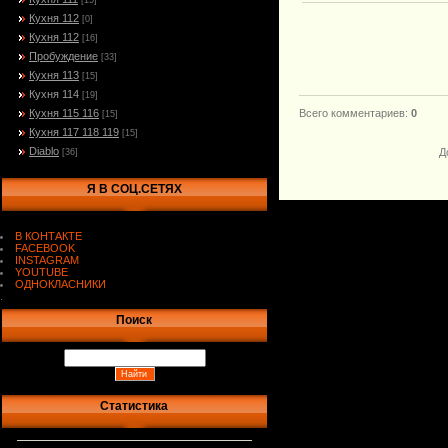
[15]
Кухня 112
[0]
Кухня 112
[16]
Пробуждение
[33]
Кухня 113
[15]
Кухня 114
[19]
Кухня 115 116
Всего комментариев
:
0
[15]
Кухня 117 118 119
[15]
Diablo
Д
[36]
Я В СОЦ.СЕТЯХ
В КОНТАКТЕ
FACEBOOK
INSTAGRAM
YOUTUBE
ОДНОКЛАСНИКИ
.
Поиск
Статистика