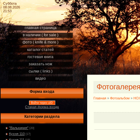
Суббота
08.08.2026
21:53
главная страница
в наличии ( for sale )
фото ( knife & more )
каталог статей
гостевая книга
заказать нож
сылки ( links )
видео
Фотогалере
Форма входа
Главная
»
Фотоальбом
»
НОЖ
Войти через uID
Старая форма входа
Категории раздела
"Валькирия"
[20]
Кухня 110
[17]
Кухня 111