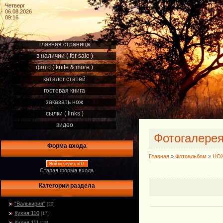
Четверг
06.08.2026
09:16
главная страница
в наличии ( for sale )
фото ( knife & more )
каталог статей
гостевая книга
заказать нож
сылки ( links )
видео
Фотогалере
Форма входа
Главная
»
Фотоальбом
»
НОЖ
Войти через uID
Старая форма входа
Категории раздела
"Валькирия"
[20]
Кухня 110
[17]
Кухня 111