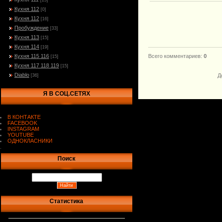
[15]
Кухня 112
[0]
Кухня 112
[16]
Пробуждение
[33]
Кухня 113
[15]
Кухня 114
[19]
Кухня 115 116
Всего комментариев
:
0
[15]
Кухня 117 118 119
[15]
Diablo
Д
[36]
Я В СОЦ.СЕТЯХ
В КОНТАКТЕ
FACEBOOK
INSTAGRAM
YOUTUBE
ОДНОКЛАСНИКИ
.
Поиск
Статистика