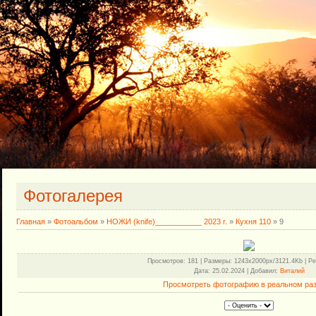
Фотогалерея
Главная
»
Фотоальбом
»
НОЖИ (knife)___________ 2023 г.
»
Кухня 110
» 9
Просмотров
: 181 |
Размеры
: 1243x2000px/3121.4Kb |
Ре
Дата
: 25.02.2024 |
Добавил
:
Виталий
Просмотреть фотографию в реальном ра