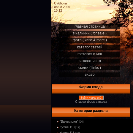
Суббота
08.08.2026
15:12
главная страница
в наличии ( for sale )
фото ( knife & more )
каталог статей
гостевая книга
заказать нож
сылки ( links )
видео
Форма входа
Войти через uID
Старая форма входа
Категории раздела
"Валькирия"
[20]
Кухня 110
[17]
Кухня 111