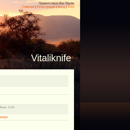
Приветствую Вас
Гость
Главная
|
Регистрация
|
Вход
|
RSS
Vitaliknife
йтинг
: 0.0/0
змере