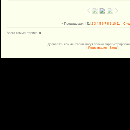
« Предыдущая
| [
1
]
2
3
4
5
6
7
8
9
10
11
|
Сле
Всего комментариев
:
0
Добавлять комментарии могут только зарегистрирован
[
Регистрация
|
Вход
]