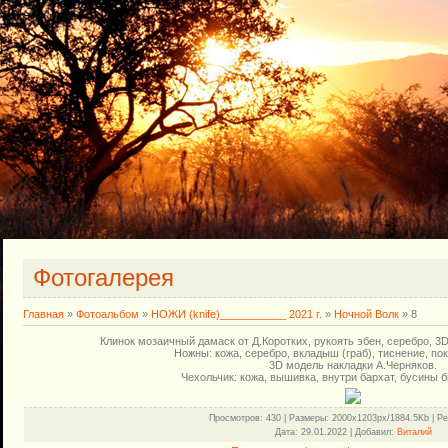
Фотогалерея
Главная
»
Фотоальбом
»
НОЖИ (knife)___________ 2021 г.
»
Ночной Волк
» 8
Клинок мозаичный дамаск от Д.Коротких, рукоять эбен, серебро, 
Ножны: кожа, серебро, вкладыш (граб), тиснение, пок
3D модель накладки А.Черняков.
Чехольчик: кожа, вышивка, внутри бархат, бусины 
Просмотров
: 430 |
Размеры
: 2000x1203px/1884.5Kb |
Ре
Дата
: 29.01.2022 |
Добавил
:
Виталий