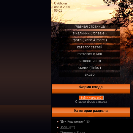
Суббота
08.08.2026
08:01
главная страница
в наличии ( for sale )
фото ( knife & more )
каталог статей
гостевая книга
заказать нож
сылки ( links )
видео
Форма входа
Войти через uID
Старая форма входа
Категории раздела
"Дух Коштантау"
[15]
Волк 3
[20]
"Эволюция2"