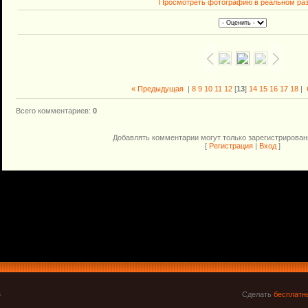
Просмотреть фотографию в реальном ра
« Предыдущая
|
8
9
10
11
12
[
13
]
14
15
16
17
18
|
Всего комментариев
:
0
Добавлять комментарии могут только зарегистрирован
[
Регистрация
|
Вход
]
6
Сделать
бесплатн