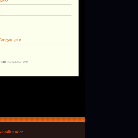
змере
Следующая »
ные пользователи.
ый сайт
с
uCoz