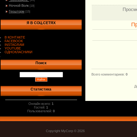
[20]
Ночной Волк
[19]
Просм
Геошторм
[15]
Я В СОЦ.СЕТЯХ
П
В КОНТАКТЕ
FACEBOOK
INSTAGRAM
YOUTUBE
ОДНОКЛАСНИКИ
.
Поиск
Всего комментариев
:
0
Д
Статистика
Онлайн всего:
1
Гостей:
1
Пользователей:
0
Copyright MyCorp © 2026