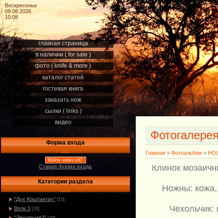
Воскресенье
09.08.2026
10:08
главная страница
в наличии ( for sale )
фото ( knife & more )
каталог статей
гостевая книга
заказать нож
сылки ( links )
видео
Фотогалере
Форма входа
Главная
»
Фотоальбом
»
НОЖ
Войти через uID
Клинок мозаичн
Старая форма входа
Категории раздела
Ножны: кожа,
"Дух Коштантау"
[15]
Чехольчик:
Волк 3
[20]
"Эволюция2"