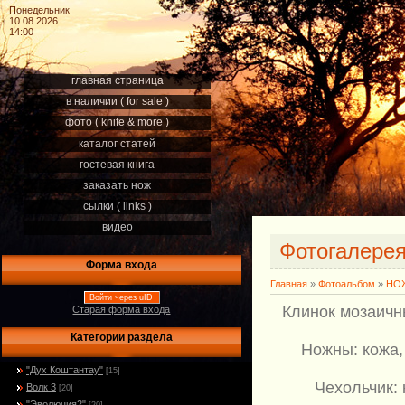
Понедельник
10.08.2026
14:00
главная страница
в наличии ( for sale )
фото ( knife & more )
каталог статей
гостевая книга
заказать нож
сылки ( links )
видео
Фотогалере
Форма входа
Главная
»
Фотоальбом
»
НОЖ
Войти через uID
Клинок мозаичн
Старая форма входа
Категории раздела
Ножны: кожа,
"Дух Коштантау"
[15]
Чехольчик:
Волк 3
[20]
"Эволюция2"