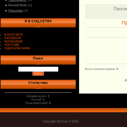
[20]
Ночной Волк
[19]
Просм
Геошторм
[15]
Я В СОЦ.СЕТЯХ
П
В КОНТАКТЕ
FACEBOOK
INSTAGRAM
YOUTUBE
ОДНОКЛАСНИКИ
.
Поиск
Всего комментариев
:
0
Д
Статистика
Онлайн всего:
1
Гостей:
1
Пользователей:
0
Copyright MyCorp © 2026