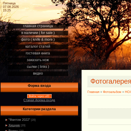
Пятница
07.08.2026
15:25
главная страница
в наличии ( for sale )
фото ( knife & more )
каталог статей
гостевая книга
заказать нож
сылки ( links )
видео
Фотогалере
Форма входа
Главная
»
Фотоальбом
»
НОЖ
Войти через uID
Старая форма входа
Категории раздела
''Фантом 2022''
[20]
Хищник
[20]
Воины