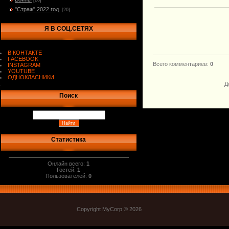
[20]
"Страж" 2022 год.
[20]
Я В СОЦ.СЕТЯХ
В КОНТАКТЕ
FACEBOOK
Всего комментариев
:
0
INSTAGRAM
YOUTUBE
ОДНОКЛАСНИКИ
.
Д
Поиск
Статистика
Онлайн всего:
1
Гостей:
1
Пользователей:
0
Copyright MyCorp © 2026