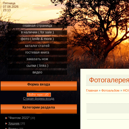
Пятница
07.08.2026
23:13
главная страница
в наличии ( for sale )
фото ( knife & more )
каталог статей
гостевая книга
заказать нож
сылки ( links )
видео
Фотогалере
Форма входа
Главная
»
Фотоальбом
»
НОЖ
Войти через uID
Старая форма входа
Категории раздела
''Фантом 2022''
[20]
Хищник
[20]
Воины