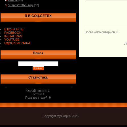
[20]
"Страж" 2022 год.
[20]
Я В СОЦ.СЕТЯХ
В КОНТАКТЕ
Всего комментариев
:
0
FACEBOOK
INSTAGRAM
YOUTUBE
ОДНОКЛАСНИКИ
Д
.
Поиск
Статистика
Онлайн всего:
1
Гостей:
1
Пользователей:
0
Copyright MyCorp © 2026