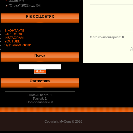
[20]
"Страж" 2022 год.
[20]
Я В СОЦ.СЕТЯХ
В КОНТАКТЕ
FACEBOOK
Всего комментариев
:
0
INSTAGRAM
YOUTUBE
ОДНОКЛАСНИКИ
.
Д
Поиск
Статистика
Онлайн всего:
1
Гостей:
1
Пользователей:
0
Copyright MyCorp © 2026