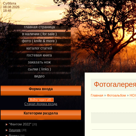
Суббота
08.08.2026
18:48
главная страница
в наличии ( for sale )
фото ( knife & more )
каталог статей
гостевая книга
заказать нож
сылки ( links )
видео
Фотогалере
Форма входа
Главная
»
Фотоальбом
»
НОЖ
Войти через uID
Старая форма входа
Категории раздела
''Фантом 2022''
[20]
Хищник
[20]
Воины