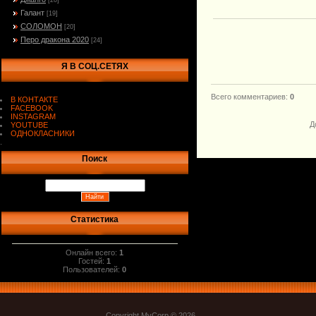
[20]
Галант
[19]
СОЛОМОН
[20]
Перо дракона 2020
[24]
Я В СОЦ.СЕТЯХ
Всего комментариев
:
0
В КОНТАКТЕ
FACEBOOK
INSTAGRAM
Д
YOUTUBE
ОДНОКЛАСНИКИ
.
Поиск
Статистика
Онлайн всего:
1
Гостей:
1
Пользователей:
0
Copyright MyCorp © 2026