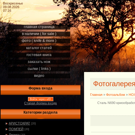
Воскресенье
09.08.2026
07:16
главная страница
в наличии ( for sale )
фото ( knife & more )
каталог статей
гостевая книга
заказать нож
сылки ( links )
видео
Фотогалере
Форма входа
Главная
»
Фотоальбом
»
НОЖ
Войти через uID
Сталь N690 криообработ
Старая форма входа
Категории раздела
АРИСТОКРАТ
[20]
ПОМПЕЙ
[20]
Джанго