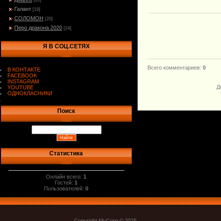
[20]
Галант
[19]
СОЛОМОН
[20]
Перо дракона 2020
[24]
Я В СОЦ.СЕТЯХ
Всего комментариев
:
0
В КОНТАКТЕ
FACEBOOK
INSTAGRAM
Д
YOUTUBE
ОДНОКЛАСНИКИ
.
Поиск
Статистика
Онлайн всего:
1
Гостей:
1
Пользователей:
0
Copyright MyCorp © 2026