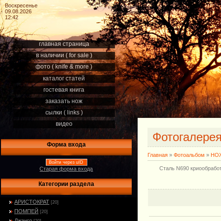
Воскресенье
09.08.2026
12:42
главная страница
в наличии ( for sale )
фото ( knife & more )
каталог статей
гостевая книга
заказать нож
сылки ( links )
видео
Фотогалере
Форма входа
Главная
»
Фотоальбом
»
НОЖ
Войти через uID
Сталь N690 криообработ
Старая форма входа
Категории раздела
АРИСТОКРАТ
[20]
ПОМПЕЙ
[20]
Джанго