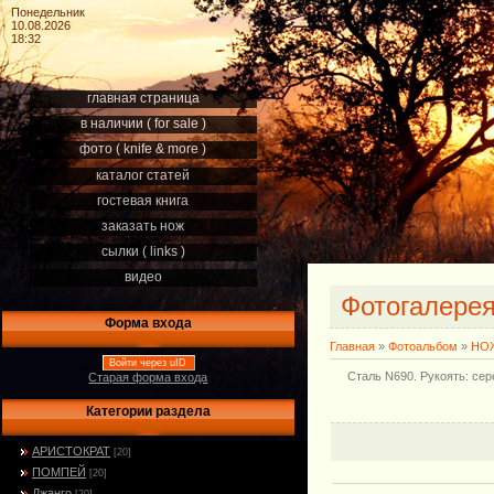
Понедельник
10.08.2026
18:32
главная страница
в наличии ( for sale )
фото ( knife & more )
каталог статей
гостевая книга
заказать нож
сылки ( links )
видео
Фотогалере
Форма входа
Главная
»
Фотоальбом
»
НОЖ
Войти через uID
Сталь N690. Рукоять: сер
Старая форма входа
Категории раздела
АРИСТОКРАТ
[20]
ПОМПЕЙ
[20]
Джанго