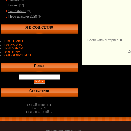
[20]
Галант
[19]
СОЛОМОН
[20]
Перо дракона 2020
[24]
Я В СОЦ.СЕТЯХ
Всего комментариев
:
0
В КОНТАКТЕ
FACEBOOK
INSTAGRAM
Д
YOUTUBE
ОДНОКЛАСНИКИ
.
Поиск
Статистика
Онлайн всего:
1
Гостей:
1
Пользователей:
0
Copyright MyCorp © 2026