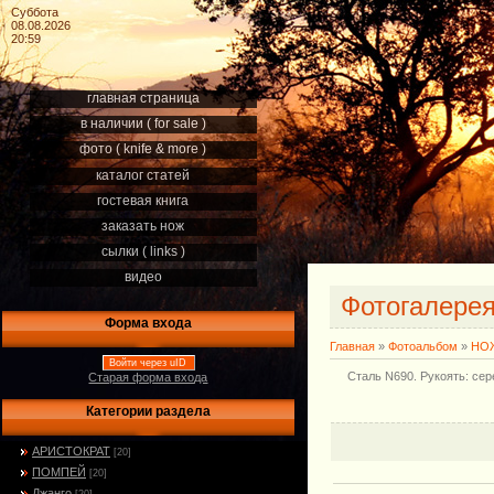
Суббота
08.08.2026
20:59
главная страница
в наличии ( for sale )
фото ( knife & more )
каталог статей
гостевая книга
заказать нож
сылки ( links )
видео
Фотогалере
Форма входа
Главная
»
Фотоальбом
»
НОЖ
Войти через uID
Сталь N690. Рукоять: сер
Старая форма входа
Категории раздела
АРИСТОКРАТ
[20]
ПОМПЕЙ
[20]
Джанго