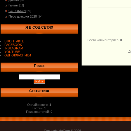
[20]
Галант
[19]
СОЛОМОН
[20]
Перо дракона 2020
[24]
Я В СОЦ.СЕТЯХ
Всего комментариев
:
0
В КОНТАКТЕ
FACEBOOK
INSTAGRAM
Д
YOUTUBE
ОДНОКЛАСНИКИ
.
Поиск
Статистика
Онлайн всего:
1
Гостей:
1
Пользователей:
0
Copyright MyCorp © 2026