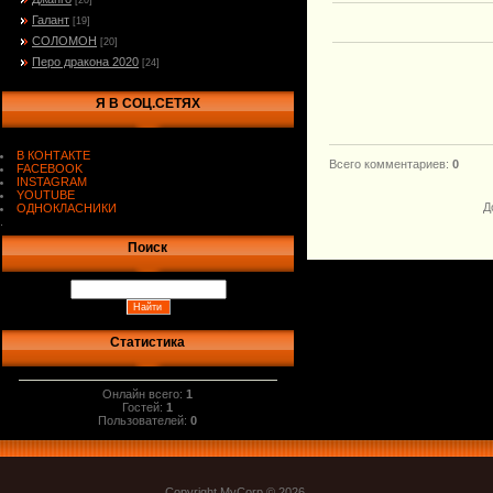
[20]
Галант
[19]
СОЛОМОН
[20]
Перо дракона 2020
[24]
Я В СОЦ.СЕТЯХ
В КОНТАКТЕ
Всего комментариев
:
0
FACEBOOK
INSTAGRAM
YOUTUBE
Д
ОДНОКЛАСНИКИ
.
Поиск
Статистика
Онлайн всего:
1
Гостей:
1
Пользователей:
0
Copyright MyCorp © 2026