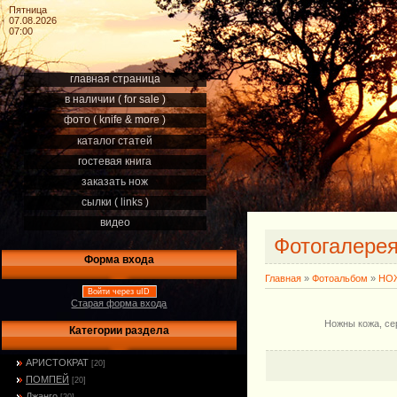
Пятница
07.08.2026
07:00
главная страница
в наличии ( for sale )
фото ( knife & more )
каталог статей
гостевая книга
заказать нож
сылки ( links )
видео
Фотогалере
Форма входа
Главная
»
Фотоальбом
»
НОЖ
Войти через uID
Старая форма входа
Ножны кожа, се
Категории раздела
АРИСТОКРАТ
[20]
ПОМПЕЙ
[20]
Джанго