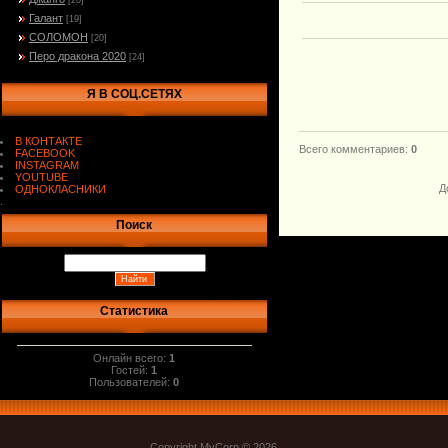
[20]
Галант
[19]
СОЛОМОН
[20]
Перо дракона 2020
[24]
Я В СОЦ.СЕТЯХ
В КОНТАКТЕ
Всего комментариев
:
0
FACEBOOK
INSTAGRAM
YOUTUBE
Д
ОДНОКЛАСНИКИ
.
Поиск
Статистика
Онлайн всего:
1
Гостей:
1
Пользователей:
0
Copyright MyCorp © 2026