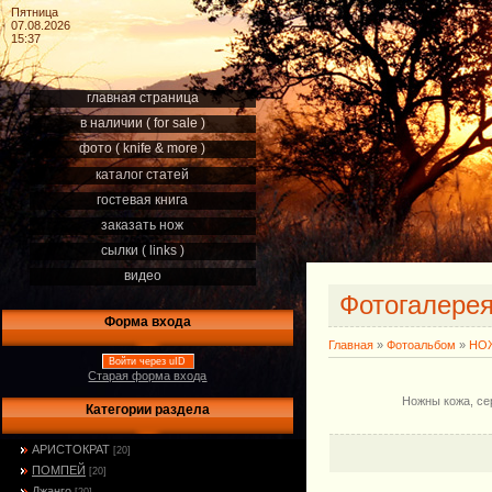
Пятница
07.08.2026
15:37
главная страница
в наличии ( for sale )
фото ( knife & more )
каталог статей
гостевая книга
заказать нож
сылки ( links )
видео
Фотогалере
Форма входа
Главная
»
Фотоальбом
»
НОЖ
Войти через uID
Старая форма входа
Ножны кожа, се
Категории раздела
АРИСТОКРАТ
[20]
ПОМПЕЙ
[20]
Джанго