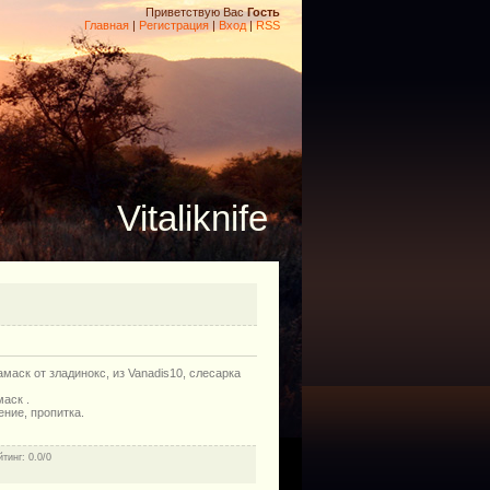
Приветствую Вас
Гость
Главная
|
Регистрация
|
Вход
|
RSS
Vitaliknife
маск от зладинокс, из Vanadis10, слесарка
аск .
ение, пропитка.
йтинг
: 0.0/0