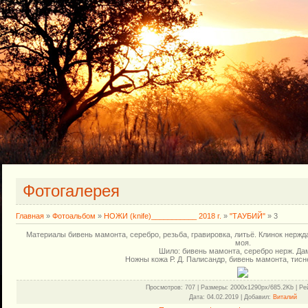
Фотогалерея
Главная
»
Фотоальбом
»
НОЖИ (knife)___________ 2018 г.
»
"ТАУБИЙ"
» 3
Материалы бивень мамонта, серебро, резьба, гравировка, литьё. Клинок нержда
моя.
Шило: бивень мамонта, серебро нерж. Дам
Ножны кожа Р. Д. Палисандр, бивень мамонта, тисн
Просмотров
: 707 |
Размеры
: 2000x1290px/685.2Kb |
Ре
Дата
: 04.02.2019 |
Добавил
:
Виталий