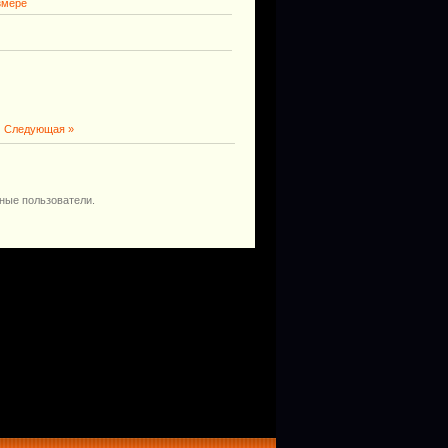
змере
|
Следующая »
ные пользователи.