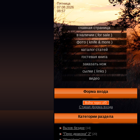
Пятница
07.08.2026
08:57
главная страница
в наличии ( for sale )
фото ( knife & more )
каталог статей
гостевая книга
заказать нож
сылки ( links )
видео
Форма входа
Войти через uID
Старая форма входа
Категории раздела
Вызов бездне
[14]
"Перо дракона" 2"
[20]
"Sheridans"