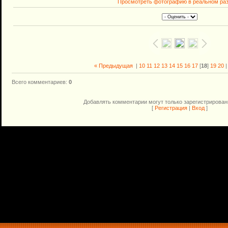
Просмотреть фотографию в реальном ра
« Предыдущая
|
10
11
12
13
14
15
16
17
[
18
]
19
20
Всего комментариев
:
0
Добавлять комментарии могут только зарегистрирован
[
Регистрация
|
Вход
]