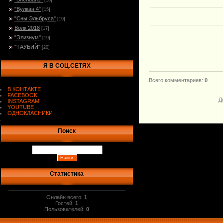
[16]
"Вулкан 4"
[15]
"Сны Эльбруса"
[19]
Волк 2018
[17]
"Элизиум"
[19]
"ТАУБИЙ"
[20]
Я В СОЦ.СЕТЯХ
Всего комментариев
:
0
В КОНТАКТЕ
FACEBOOK
Д
INSTAGRAM
YOUTUBE
ОДНОКЛАСНИКИ
.
Поиск
Статистика
Онлайн всего:
1
Гостей:
1
Пользователей:
0