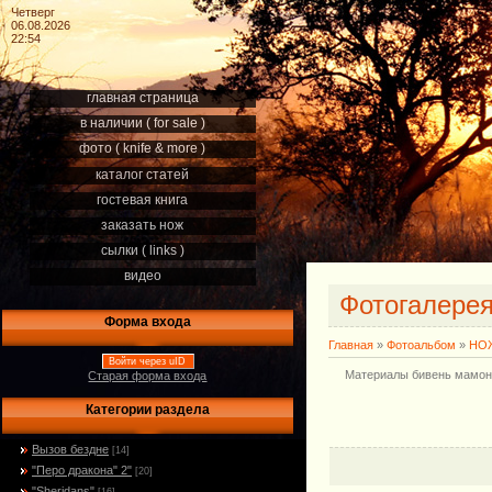
Четверг
06.08.2026
22:54
главная страница
в наличии ( for sale )
фото ( knife & more )
каталог статей
гостевая книга
заказать нож
сылки ( links )
видео
Фотогалере
Форма входа
Главная
»
Фотоальбом
»
НОЖ
Войти через uID
Материалы бивень мамонта
Старая форма входа
Категории раздела
Вызов бездне
[14]
"Перо дракона" 2"
[20]
"Sheridans"