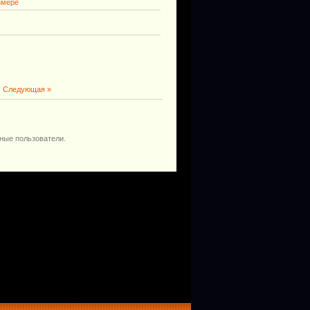
змере
|
Следующая »
ные пользователи.