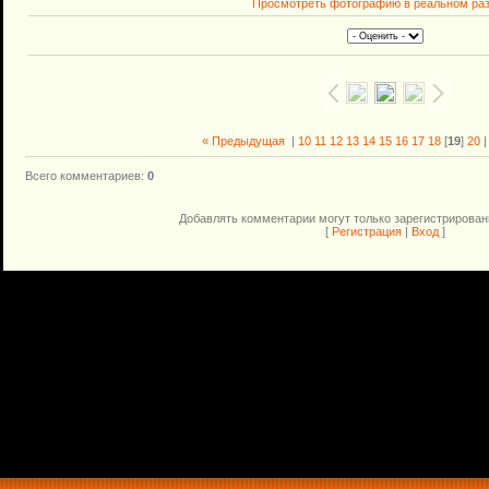
Просмотреть фотографию в реальном ра
« Предыдущая
|
10
11
12
13
14
15
16
17
18
[
19
]
20
Всего комментариев
:
0
Добавлять комментарии могут только зарегистрирован
[
Регистрация
|
Вход
]