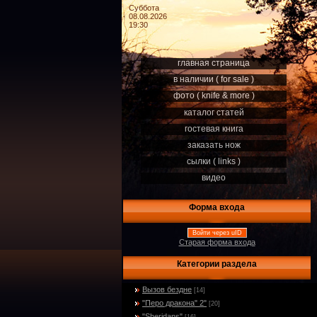
Суббота
08.08.2026
19:30
главная страница
в наличии ( for sale )
фото ( knife & more )
каталог статей
гостевая книга
заказать нож
сылки ( links )
видео
Форма входа
Войти через uID
Старая форма входа
Категории раздела
Вызов бездне
[14]
"Перо дракона" 2"
[20]
"Sheridans"