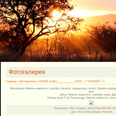
Фотогалерея
Главная
»
Фотоальбом
»
НОЖИ (knife)___________ 2018 г.
»
"ТАУБИЙ"
» 2
Материалы бивень мамонта, серебро, резьба, гравировка, литьё. Клинок нержда
моя.
Шило: бивень мамонта, серебро нерж. Дам
Ножны кожа Р. Д. Палисандр, бивень мамонта, тисн
Просмотров
: 1043 |
Размеры
: 2000x1233px/869.5Kb |
Ре
Дата
: 04.02.2019 |
Добавил
:
Виталий