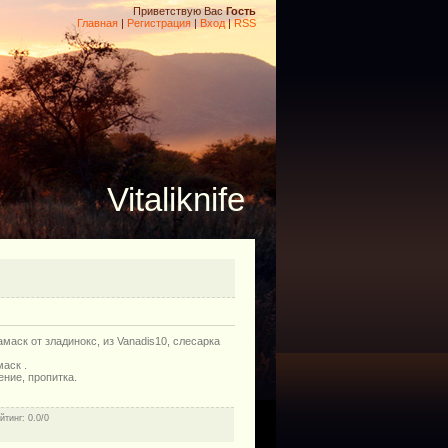
Приветствую Вас
Гость
Главная
|
Регистрация
|
Вход
|
RSS
Vitaliknife
маск от зладинокс, из Vanadis10, слесарка
аск .
ение, пропитка.
йтинг
: 0.0/0