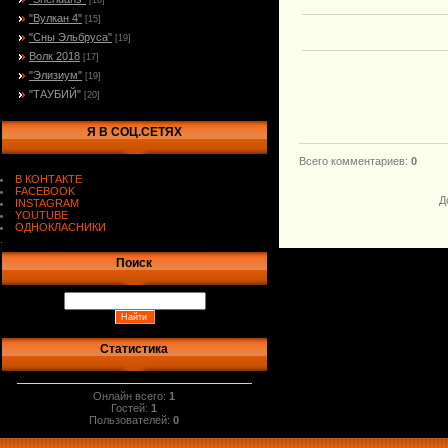
[16]
"Вулкан 4"
[15]
"Сны Эльбруса"
[19]
Волк 2018
[17]
"Элизиум"
[19]
"ТАУБИЙ"
[20]
Я В СОЦ.СЕТЯХ
Всего комментариев
:
0
В КОНТАКТЕ
FACEBOOK
Д
INSTAGRAM
YOUTUBE
ОДНОКЛАСНИКИ
.
Поиск
Статистика
Онлайн всего:
1
Гостей:
1
Пользователей:
0