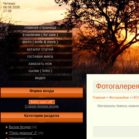
Четверг
06.08.2026
17:48
главная страница
в наличии ( for sale )
фото ( knife & more )
каталог статей
гостевая книга
заказать нож
сылки ( links )
видео
Фотогалере
Форма входа
Главная
»
Фотоальбом
»
НОЖ
Войти через uID
Материалы бивень мамонта
Старая форма входа
Категории раздела
Вызов бездне
[14]
"Перо дракона" 2"
[20]
"Sheridans"