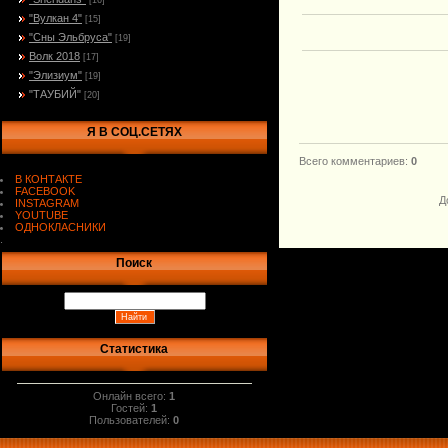
[16]
"Вулкан 4"
[15]
"Сны Эльбруса"
[19]
Волк 2018
[17]
"Элизиум"
[19]
"ТАУБИЙ"
[20]
Я В СОЦ.СЕТЯХ
Всего комментариев
:
0
В КОНТАКТЕ
FACEBOOK
Д
INSTAGRAM
YOUTUBE
ОДНОКЛАСНИКИ
.
Поиск
Статистика
Онлайн всего:
1
Гостей:
1
Пользователей:
0