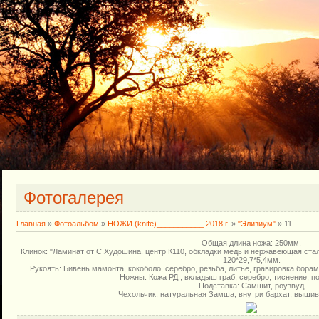
Фотогалерея
Главная
»
Фотоальбом
»
НОЖИ (knife)___________ 2018 г.
»
"Элизиум"
» 11
Общая длина ножа: 250мм.
Клинок: "Ламинат от С.Худошина. центр К110, обкладки медь и нержавеющая ста
120*29,7*5,4мм.
Рукоять: Бивень мамонта, кокоболо, серебро, резьба, литьё, гравировка борам
Ножны: Кожа РД , вкладыш граб, серебро, тиснение, по
Подставка: Самшит, роузвуд
Чехольчик: натуральная Замша, внутри бархат, вышив