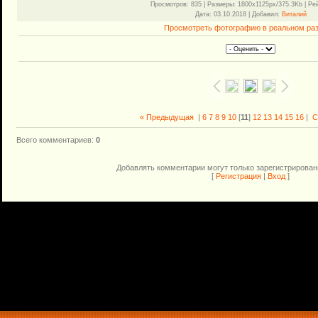
Просмотров
: 835 |
Размеры
: 1800x1125px/375.3Kb |
Ре
Дата
: 03.10.2018 |
Добавил
:
Виталий
Просмотреть фотографию в реальном ра
« Предыдущая
|
6
7
8
9
10
[
11
]
12
13
14
15
16
|
С
Всего комментариев
:
0
Добавлять комментарии могут только зарегистрирован
[
Регистрация
|
Вход
]