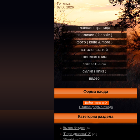
Пятница
07.08.2026
13:33
главная страница
в наличии ( for sale )
фото ( knife & more )
каталог статей
гостевая книга
заказать нож
сылки ( links )
видео
Форма входа
Войти через uID
Старая форма входа
Категории раздела
Вызов бездне
[14]
"Перо дракона" 2"
[20]
"Sheridans"