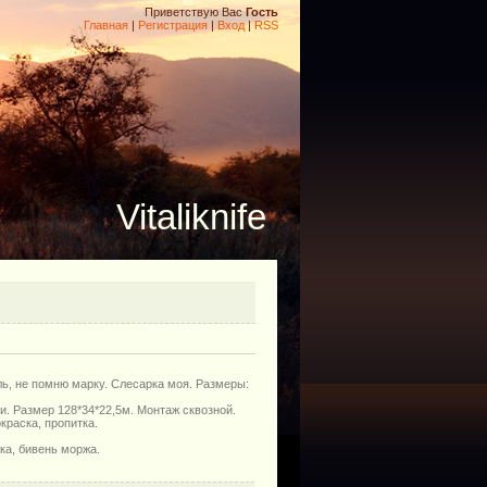
Приветствую Вас
Гость
Главная
|
Регистрация
|
Вход
|
RSS
Vitaliknife
ль, не помню марку. Слесарка моя. Размеры:
и. Размер 128*34*22,5м. Монтаж сквозной.
краска, пропитка.
ка, бивень моржа.