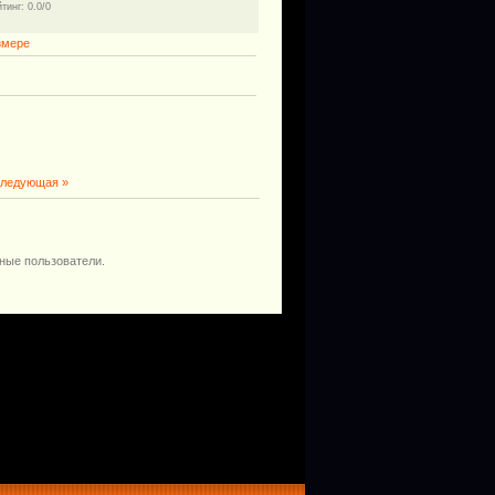
йтинг
: 0.0/0
змере
ледующая »
ные пользователи.