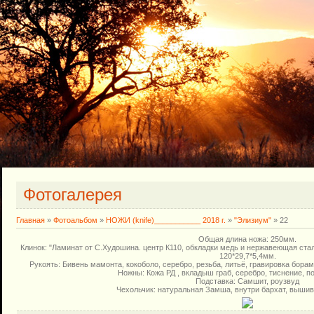
Фотогалерея
Главная
»
Фотоальбом
»
НОЖИ (knife)___________ 2018 г.
»
"Элизиум"
» 22
Общая длина ножа: 250мм.
Клинок: "Ламинат от С.Худошина. центр К110, обкладки медь и нержавеющая ста
120*29,7*5,4мм.
Рукоять: Бивень мамонта, кокоболо, серебро, резьба, литьё, гравировка борам
Ножны: Кожа РД , вкладыш граб, серебро, тиснение, по
Подставка: Самшит, роузвуд
Чехольчик: натуральная Замша, внутри бархат, вышив