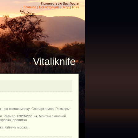
Приветствую Вас
Гость
Главная
|
Регистрация
|
Вход
|
RSS
Vitaliknife
ль, не помню марку. Слесарка моя. Размеры:
и. Размер 128*34*22,5м. Монтаж сквозной.
краска, пропитка.
ка, бивень моржа.