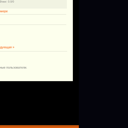
йтинг
: 0.0/0
змере
дующая »
ные пользователи.