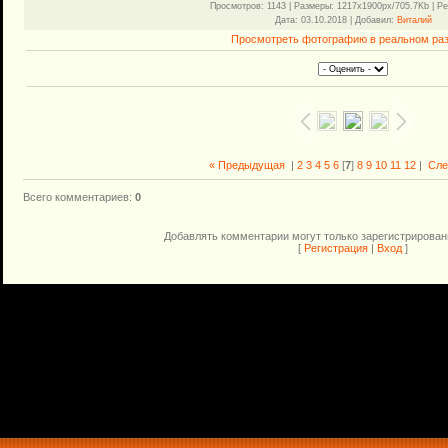
Просмотров
: 1143 |
Размеры
: 1217x1900px/705.7Kb |
Ре
Дата
: 03.10.2018 |
Добавил
:
Виталий
Просмотреть фотографию в реальном ра
« Предыдущая
|
2
3
4
5
6
[
7
]
8
9
10
11
12
|
Сле
Всего комментариев
:
0
Добавлять комментарии могут только зарегистрирован
[
Регистрация
|
Вход
]