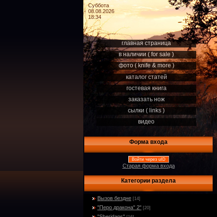
Суббота
08.08.2026
18:34
главная страница
в наличии ( for sale )
фото ( knife & more )
каталог статей
гостевая книга
заказать нож
сылки ( links )
видео
Форма входа
Войти через uID
Старая форма входа
Категории раздела
Вызов бездне
[14]
"Перо дракона" 2"
[20]
"Sheridans"