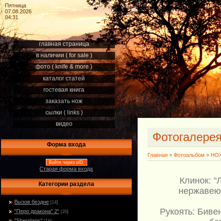
Пятница
07.08.2026
04:31
главная страница
в наличии ( for sale )
фото ( knife & more )
каталог статей
гостевая книга
заказать нож
сылки ( links )
видео
Фотогалере
Форма входа
Главная
»
Фотоальбом
»
НОЖ
Войти через uID
Старая форма входа
Клинок: "
Категории раздела
нержавеющ
Вызов бездне
[14]
Рукоять: Бивен
"Перо дракона" 2"
[20]
"Sheridans"