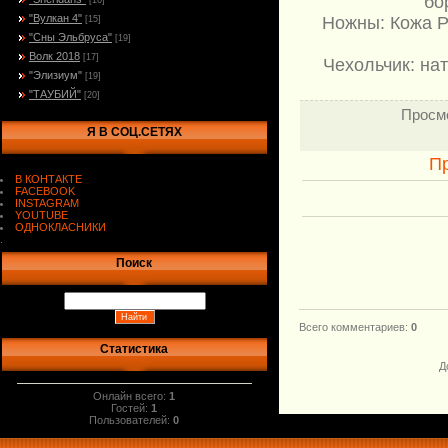
бо
[16]
"Вулкан 4"
Ножны: Кожа РД
[15]
"Сны Эльбруса"
[19]
Волк 2018
[17]
Чехольчик: на
"Элизиум"
[19]
"ТАУБИЙ"
[20]
Просм
Я В СОЦ.СЕТЯХ
П
В КОНТАКТЕ
FACEBOOK
INSTAGRAM
YOUTUBE
ОДНОКЛАСНИКИ
.
Поиск
Всего комментариев
:
0
Статистика
Д
Онлайн всего:
1
Гостей:
1
Пользователей:
0