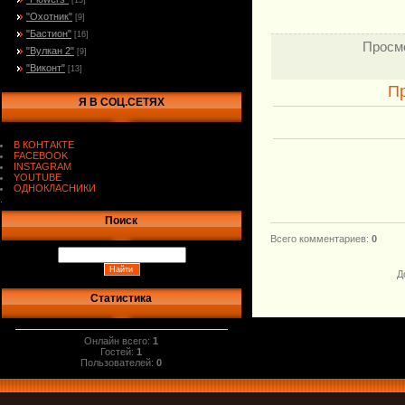
[13]
"Охотник"
[9]
"Бастион"
[16]
Просм
"Вулкан 2"
[9]
"Виконт"
[13]
П
Я В СОЦ.СЕТЯХ
В КОНТАКТЕ
FACEBOOK
INSTAGRAM
YOUTUBE
ОДНОКЛАСНИКИ
.
Поиск
Всего комментариев
:
0
Д
Статистика
Онлайн всего:
1
Гостей:
1
Пользователей:
0