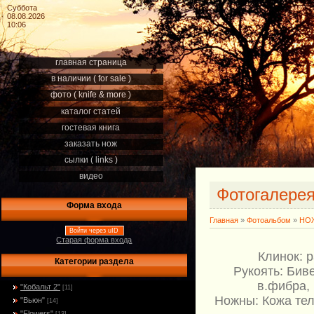
Суббота
08.08.2026
10:06
главная страница
в наличии ( for sale )
фото ( knife & more )
каталог статей
гостевая книга
заказать нож
сылки ( links )
видео
Фотогалере
Форма входа
Главная
»
Фотоальбом
»
НОЖ
Войти через uID
Старая форма входа
Клинок: 
Категории раздела
Рукоять: Бив
в.фибра,
"Кобальт 2"
[11]
Ножны: Кожа тел
"Вьюн"
[14]
"Flowers"