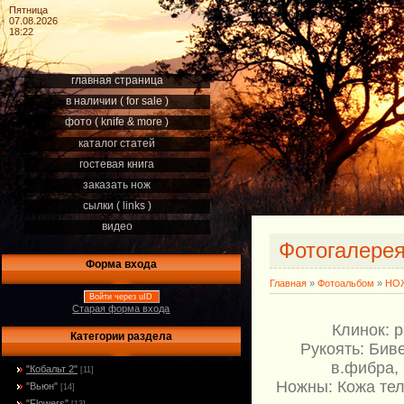
Пятница
07.08.2026
18:22
главная страница
в наличии ( for sale )
фото ( knife & more )
каталог статей
гостевая книга
заказать нож
сылки ( links )
видео
Фотогалере
Форма входа
Главная
»
Фотоальбом
»
НОЖ
Войти через uID
Старая форма входа
Клинок: 
Категории раздела
Рукоять: Бив
в.фибра,
"Кобальт 2"
[11]
Ножны: Кожа тел
"Вьюн"
[14]
"Flowers"