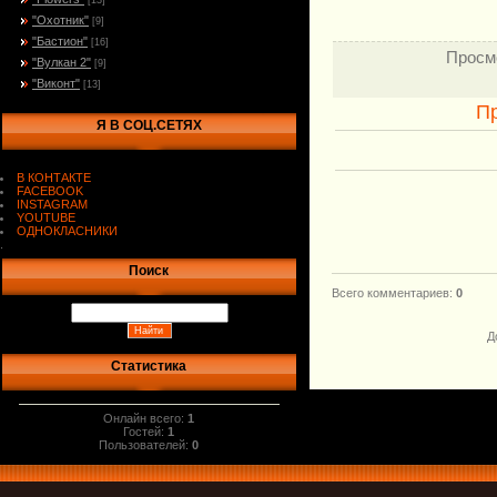
[13]
"Охотник"
[9]
"Бастион"
[16]
Просм
"Вулкан 2"
[9]
"Виконт"
[13]
П
Я В СОЦ.СЕТЯХ
В КОНТАКТЕ
FACEBOOK
INSTAGRAM
YOUTUBE
ОДНОКЛАСНИКИ
.
Поиск
Всего комментариев
:
0
Д
Статистика
Онлайн всего:
1
Гостей:
1
Пользователей:
0