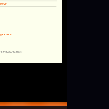
змере
дующая »
ные пользователи.