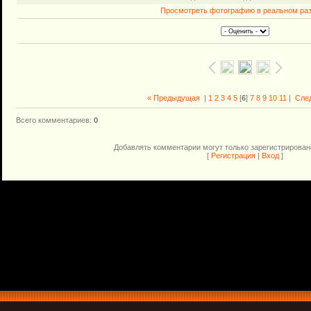
Просмотреть фотографию в реальном ра
« Предыдущая
|
1
2
3
4
5
[
6
]
7
8
9
10
11
|
Сле
Всего комментариев
:
0
Добавлять комментарии могут только зарегистрирован
[
Регистрация
|
Вход
]