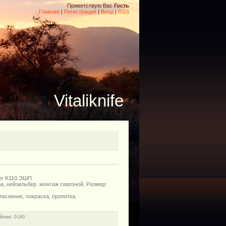
Приветствую Вас
Гость
Главная
|
Регистрация
|
Вход
|
RSS
Vitaliknife
ler K110 ЭШП
а, нейзильбер. монтаж сквозной, Размер:
иснение, покраска, пропитка.
йтинг
: 0.0/0