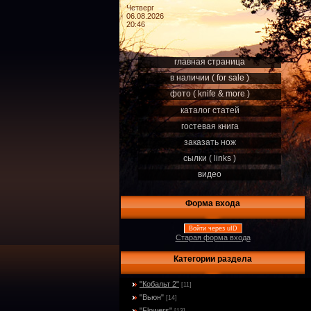
Четверг
06.08.2026
20:46
главная страница
в наличии ( for sale )
фото ( knife & more )
каталог статей
гостевая книга
заказать нож
сылки ( links )
видео
Форма входа
Войти через uID
Старая форма входа
Категории раздела
"Кобальт 2"
[11]
"Вьюн"
[14]
"Flowers"