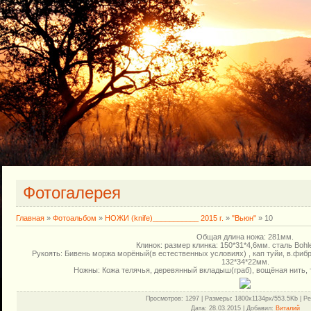
Фотогалерея
Главная
»
Фотоальбом
»
НОЖИ (knife)___________ 2015 г.
»
"Вьюн"
» 10
Общая длина ножа: 281мм.
Клинок: размер клинка: 150*31*4,6мм. сталь Boh
Рукоять: Бивень моржа морёный(в естественных условиях) , кап туйи, в.фибр
132*34*22мм.
Ножны: Кожа телячья, деревянный вкладыш(граб), вощёная нить, т
Просмотров
: 1297 |
Размеры
: 1800x1134px/553.5Kb |
Ре
Дата
: 28.03.2015 |
Добавил
:
Виталий