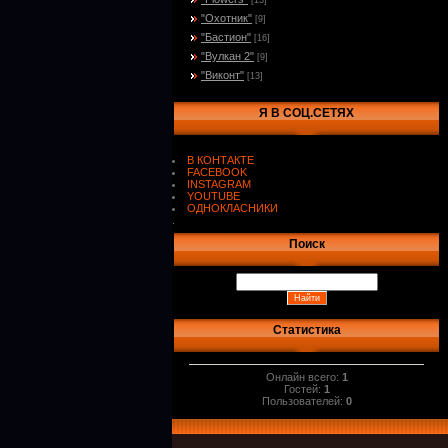
[13]
"Охотник"
[9]
"Бастион"
[16]
"Вулкан 2"
[9]
"Виконт"
[13]
Я В СОЦ.СЕТЯХ
В КОНТАКТЕ
FACEBOOK
INSTAGRAM
YOUTUBE
ОДНОКЛАСНИКИ
.
Поиск
Статистика
Онлайн всего:
1
Гостей:
1
Пользователей:
0