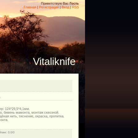
Приветствую Вас
Гость
Главная
|
Регистрация
|
Вход
|
RSS
Vitaliknife
1
р: 124*29,5*4,1мм.
во, бивень мамонта, монтаж сквозной.
ёная нить, тиснение, окраска, пропитка.
онта.
йтинг
: 0.0/0