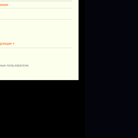
змере
дующая »
ные пользователи.