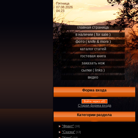
Пятница
07.08.2026
04:23
главная страница
в наличии ( for sale )
фото ( knife & more )
каталог статей
гостевая книга
заказать нож
сылки ( links )
видео
Форма входа
Войти через uID
Старая форма входа
Категории раздела
"Франт"
[16]
"Сказка"
[13]
"Утро"