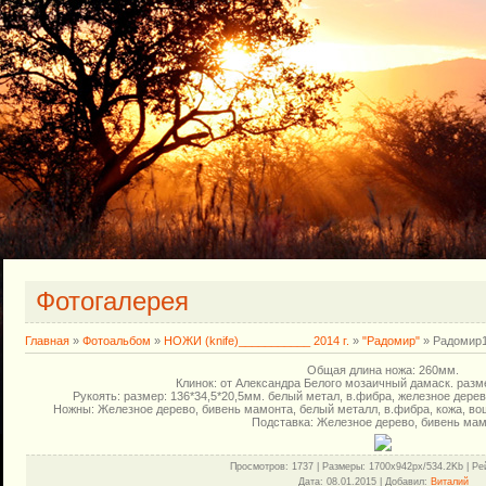
Фотогалерея
Главная
»
Фотоальбом
»
НОЖИ (knife)___________ 2014 г.
»
"Радомир"
» Радомир
Общая длина ножа: 260мм.
Клинок: от Александра Белого мозаичный дамаск. разме
Рукоять: размер: 136*34,5*20,5мм. белый метал, в.фибра, железное дере
Ножны: Железное дерево, бивень мамонта, белый металл, в.фибра, кожа, вощ
Подставка: Железное дерево, бивень мам
Просмотров
: 1737 |
Размеры
: 1700x942px/534.2Kb |
Ре
Дата
: 08.01.2015 |
Добавил
:
Виталий