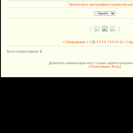
Просмотреть фотографию в реальном ра
« Предыдущая
|
1
[
2
]
3
4
5
6
7
8
9
10
11
|
Сле
Всего комментариев
:
0
Добавлять комментарии могут только зарегистрирован
[
Регистрация
|
Вход
]