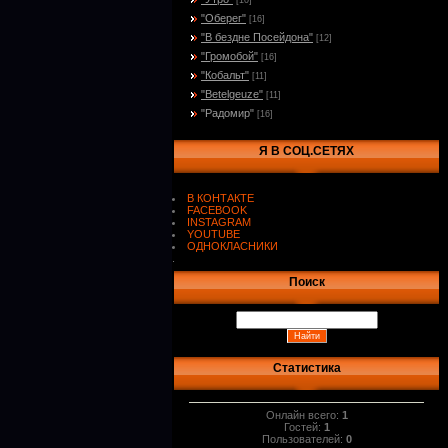
[10]
"Оберег"
[16]
"В бездне Посейдона"
[12]
"Громобой"
[16]
"Кобальт"
[11]
"Betelgeuze"
[11]
"Радомир"
[16]
Я В СОЦ.СЕТЯХ
В КОНТАКТЕ
FACEBOOK
INSTAGRAM
YOUTUBE
ОДНОКЛАСНИКИ
.
Поиск
Статистика
Онлайн всего:
1
Гостей:
1
Пользователей:
0