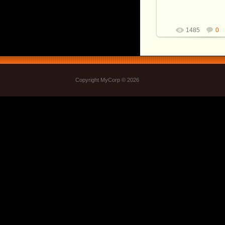
Рукоя...
Витали
1485
0
Copyright MyCorp © 2026