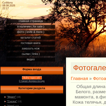
Суббота
08.08.2026
22:17
главная страница
в наличии ( for sale )
фото ( knife & more )
каталог статей
гостевая книга
заказать нож
сылки ( links )
видео
Фотогал
Форма входа
Главная
»
Фото
Войти через uID
Старая форма входа
Общая длина 
Категории раздела
Белого, разме
мамонта, в.фи
"Франт"
[16]
Кожа телячья, 
"Сказка"
[13]
"Утро"