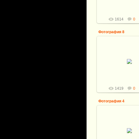
Рукоя...
Витали
1614
0
Фотография 8
05.04.2014
Общая длина ножа:
Клинок: Мозаичный
Александра Белого, раз
121*30*4,5мм
Рукоя...
Витали
1419
0
Фотография 4
05.04.2014
Общая длина ножа:
Клинок: Мозаичный
Александра Белого, раз
121*30*4,5мм