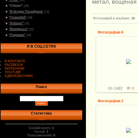
метал, вощёная 
[10]
"Оберег"
[16]
"В бездне Посейдона"
[12]
"Громобой"
[16]
Фотографий в альбоме
:
16
"Кобальт"
[11]
"Betelgeuze"
[11]
Фотография 6
"Радомир"
[16]
Я В СОЦ.СЕТЯХ
05.04.2014
Общая длина ножа:
Клинок: Мозаичный
В КОНТАКТЕ
Александра Белого, раз
FACEBOOK
121*30*4,5мм
INSTAGRAM
Рукоя...
YOUTUBE
ОДНОКЛАСНИКИ
Витали
.
Поиск
1482
0
Фотография 2
Статистика
05.04.2014
Общая длина ножа:
Клинок: Мозаичный
Онлайн всего:
1
Александра Белого, раз
Гостей:
1
121*30*4,5мм
Пользователей:
0