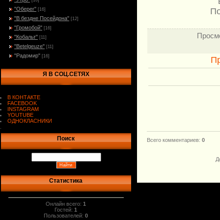
[10]
"Оберег"
По
[16]
"В бездне Посейдона"
[12]
"Громобой"
[16]
Просм
"Кобальт"
[11]
"Betelgeuze"
[11]
"Радомир"
[16]
П
Я В СОЦ.СЕТЯХ
В КОНТАКТЕ
FACEBOOK
INSTAGRAM
YOUTUBE
ОДНОКЛАСНИКИ
.
Поиск
Всего комментариев
:
0
Д
Статистика
Онлайн всего:
1
Гостей:
1
Пользователей:
0