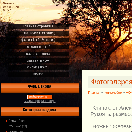
Четверг
06.08.2026
08:27
главная страница
в наличии ( for sale )
фото ( knife & more )
каталог статей
гостевая книга
заказать нож
сылки ( links )
видео
Фотогалере
Форма входа
Главная
»
Фотоальбом
»
НОЖ
Войти через uID
Старая форма входа
Клинок: от Але
Категории раздела
Рукоять: размер
"Франт"
[16]
Ножны: Железно
"Сказка"
[13]
"Утро"