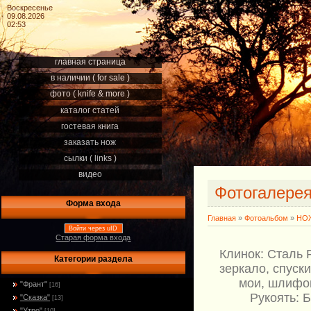
Воскресенье
09.08.2026
02:53
главная страница
в наличии ( for sale )
фото ( knife & more )
каталог статей
гостевая книга
заказать нож
сылки ( links )
видео
Фотогалере
Форма входа
Главная
»
Фотоальбом
»
НОЖ
Войти через uID
Старая форма входа
Клинок: Сталь 
Категории раздела
зеркало, спуск
мои, шлифов
"Франт"
[16]
Рукоять: 
"Сказка"
[13]
"Утро"