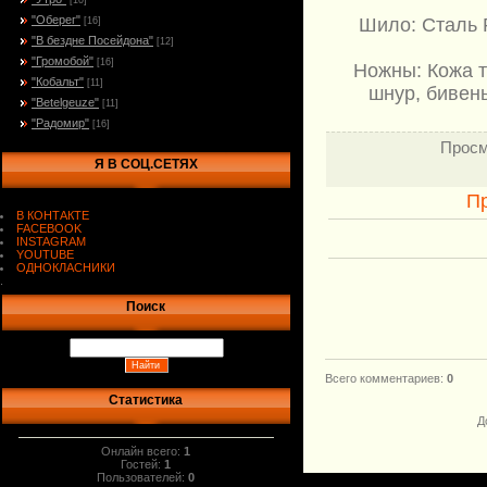
[10]
"Оберег"
Шило: Сталь 
[16]
"В бездне Посейдона"
[12]
"Громобой"
[16]
Ножны: Кожа 
"Кобальт"
[11]
шнур, бивень
"Betelgeuze"
[11]
"Радомир"
[16]
Просм
Я В СОЦ.СЕТЯХ
П
В КОНТАКТЕ
FACEBOOK
INSTAGRAM
YOUTUBE
ОДНОКЛАСНИКИ
.
Поиск
Всего комментариев
:
0
Статистика
Д
Онлайн всего:
1
Гостей:
1
Пользователей:
0