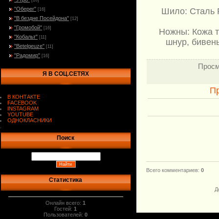
[10]
"Оберег"
Шило: Сталь 
[16]
"В бездне Посейдона"
[12]
"Громобой"
[16]
Ножны: Кожа 
"Кобальт"
[11]
шнур, бивень
"Betelgeuze"
[11]
"Радомир"
[16]
Просм
Я В СОЦ.СЕТЯХ
П
В КОНТАКТЕ
FACEBOOK
INSTAGRAM
YOUTUBE
ОДНОКЛАСНИКИ
.
Поиск
Всего комментариев
:
0
Статистика
Д
Онлайн всего:
1
Гостей:
1
Пользователей:
0