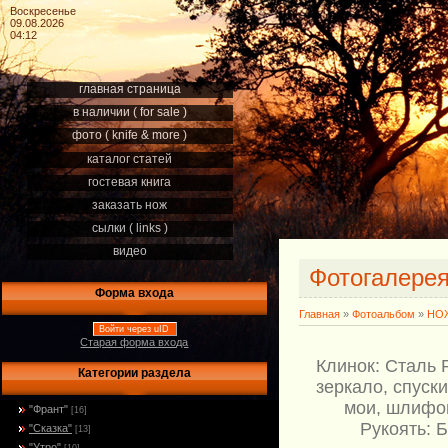
Воскресенье
09.08.2026
04:12
главная страница
в наличии ( for sale )
фото ( knife & more )
каталог статей
гостевая книга
заказать нож
сылки ( links )
видео
Фотогалере
Форма входа
Главная
»
Фотоальбом
»
НОЖ
Войти через uID
Старая форма входа
Клинок: Сталь 
Категории раздела
зеркало, спуск
мои, шлифов
"Франт"
[16]
Рукоять: 
"Сказка"
[13]
"Утро"