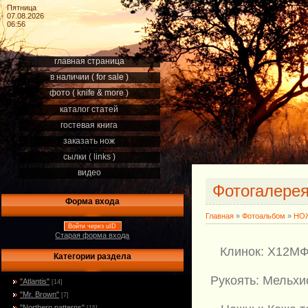
Пятница
07.08.2026
06:56
главная страница
в наличии ( for sale )
фото ( knife & more )
каталог статей
гостевая книга
заказать нож
сылки ( links )
видео
Фотогалере
Форма входа
Главная
»
Фотоальбом
»
НОЖ
Войти через uID
Старая форма входа
Клинок: Х12МФ
Категории раздела
Рукоять: Мельхи
"Atlantis"
[14]
"Mr. Brown"
[7]
"Northern patterns"