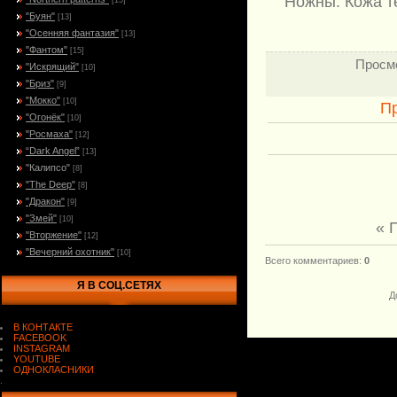
Ножны: Кожа те
[15]
"Буян"
[13]
"Осенняя фантазия"
[13]
"Фантом"
[15]
Просм
"Искрящий"
[10]
"Бриз"
[9]
"Мокко"
[10]
П
"Огонёк"
[10]
"Росмаха"
[12]
“Dark Angel”
[13]
"Калипсо"
[8]
"The Deep"
[8]
"Дракон"
[9]
"Змей"
[10]
« 
"Вторжение"
[12]
"Вечерний охотник"
[10]
Всего комментариев
:
0
Я В СОЦ.СЕТЯХ
Д
В КОНТАКТЕ
FACEBOOK
INSTAGRAM
YOUTUBE
ОДНОКЛАСНИКИ
.