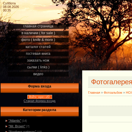
Суббота
08.08.2026
00:35
главная страница
в наличии ( for sale )
фото ( knife & more )
каталог статей
гостевая книга
заказать нож
сылки ( links )
видео
Фотогалере
Форма входа
Главная
»
Фотоальбом
»
НОЖ
Войти через uID
Старая форма входа
Категории раздела
"Atlantis"
[14]
"Mr. Brown"
[7]
"Northern patterns"