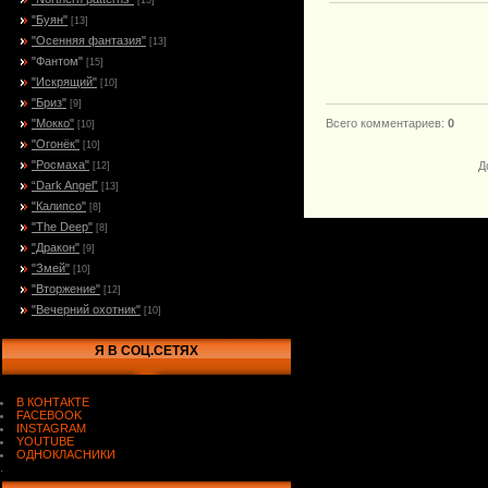
[15]
"Буян"
[13]
"Осенняя фантазия"
[13]
"Фантом"
[15]
"Искрящий"
[10]
"Бриз"
[9]
"Мокко"
Всего комментариев
:
0
[10]
"Огонёк"
[10]
"Росмаха"
Д
[12]
“Dark Angel”
[13]
"Калипсо"
[8]
"The Deep"
[8]
"Дракон"
[9]
"Змей"
[10]
"Вторжение"
[12]
"Вечерний охотник"
[10]
Я В СОЦ.СЕТЯХ
В КОНТАКТЕ
FACEBOOK
INSTAGRAM
YOUTUBE
ОДНОКЛАСНИКИ
.