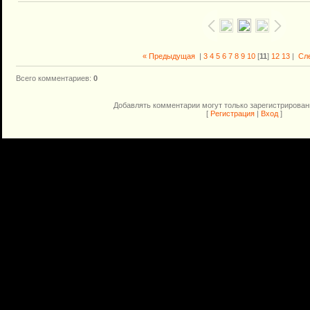
« Предыдущая
|
3
4
5
6
7
8
9
10
[
11
]
12
13
|
Сл
Всего комментариев
:
0
Добавлять комментарии могут только зарегистрирован
[
Регистрация
|
Вход
]