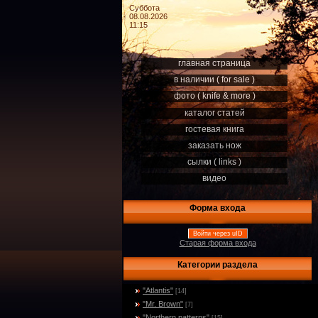
Суббота
08.08.2026
11:15
главная страница
в наличии ( for sale )
фото ( knife & more )
каталог статей
гостевая книга
заказать нож
сылки ( links )
видео
Форма входа
Войти через uID
Старая форма входа
Категории раздела
"Atlantis"
[14]
"Mr. Brown"
[7]
"Northern patterns"