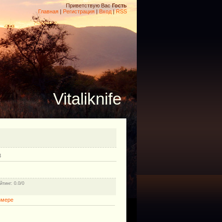
Приветствую Вас
Гость
Главная
|
Регистрация
|
Вход
|
RSS
Vitaliknife
3
йтинг
: 0.0/0
змере