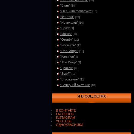
[15]
"Буян"
[13]
"Осенняя фантазия"
[13]
"Фантом"
[15]
"Искрящий"
[10]
"Бриз"
[9]
"Мокко"
[10]
"Огонёк"
[10]
"Росмаха"
[12]
“Dark Angel”
[13]
"Калипсо"
[8]
"The Deep"
[8]
"Дракон"
[9]
"Змей"
[10]
"Вторжение"
[12]
"Вечерний охотник"
[10]
Я В СОЦ.СЕТЯХ
В КОНТАКТЕ
FACEBOOK
INSTAGRAM
YOUTUBE
ОДНОКЛАСНИКИ
.