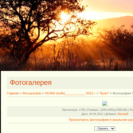
Фотогалерея
Главная
»
Фотоальбом
»
НОЖИ (knife)___________ 2012 г.
»
"Буян"
» Фотография 
Просмотров
: 1749 |
Размеры
: 1200x1691px/596.0Kb |
Ре
Дата
: 04.04.2012 |
Добавил
:
Виталий
Просмотреть фотографию в реальном ра