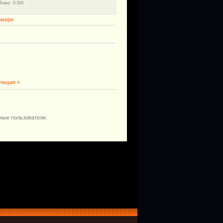
йтинг
: 0.0/0
змере
ующая »
ные пользователи.