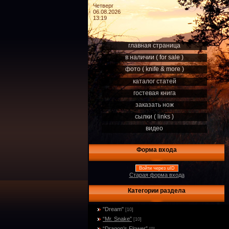
Четверг
06.08.2026
13:19
главная страница
в наличии ( for sale )
фото ( knife & more )
каталог статей
гостевая книга
заказать нож
сылки ( links )
видео
Форма входа
Войти через uID
Старая форма входа
Категории раздела
"Dream"
[10]
“Mr. Snake”
[10]
“Dragon’s Flower”