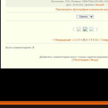
Просмотров
: 1791 |
Размеры
: 1500x752px/152.4Kb |
Ре
Дата
: 18.04.2011 |
Добавил
:
Виталий
Просмотреть фотографию в реальном ра
« Предыдущая
|
1
2
3
4
[
5
]
6
7
8
9
10
|
След
Всего комментариев
:
0
Добавлять комментарии могут только зарегистрирован
[
Регистрация
|
Вход
]