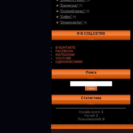
[9]
"Dangerous"
[7]
"Осенний вальс"
[9]
"Gellion"
[6]
“Dreamcatcher”
[9]
Я В СОЦ.СЕТЯХ
В КОНТАКТЕ
FACEBOOK
INSTAGRAM
YOUTUBE
ОДНОКЛАСНИКИ
.
Поиск
Статистика
Онлайн всего:
1
Гостей:
1
Пользователей:
0