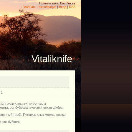
Приветствую Вас
Гость
Главная
|
Регистрация
|
Вход
|
RSS
Vitaliknife
 1
ый. Размер клинка:125*29*4мм.
онта, рог буйвола, вулканическая фибра,
евянный(граб). Пуговка: клык моржа, нержа,
: рог буйвола