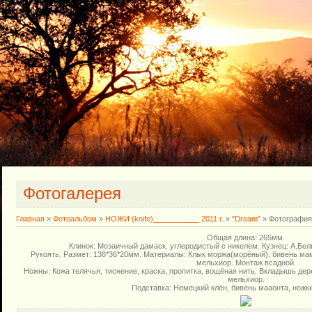
Фотогалерея
Главная
»
Фотоальбом
»
НОЖИ (knife)___________ 2011 г.
»
"Dream"
» Фотография
Общая длина: 265мм.
Клинок: Мозаичный дамаск. углеродистый с никелем. Кузнец: А.Бел
Рукоять. Размет: 138*36*20мм. Материалы: Клык моржа(морёный), бивень мам
мельхиор. Монтаж всадной.
Ножны: Кожа телячья, тиснение, краска, пропитка, вощёная нить. Вкладышь дер
мельхиор.
Подставка: Немецкий клён, бивень мааонта, ножки